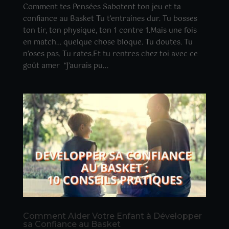
Comment tes Pensées Sabotent ton jeu et ta
confiance au Basket Tu t’entraînes dur. Tu bosses
ton tir, ton physique, ton 1 contre 1.Mais une fois
en match… quelque chose bloque. Tu doutes. Tu
n’oses pas. Tu rates.Et tu rentres chez toi avec ce
goût amer “J’aurais pu...
Comment Aider Votre Enfant à Développer
sa Confiance au Basket