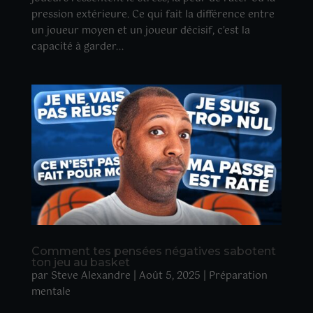
pression extérieure. Ce qui fait la différence entre
un joueur moyen et un joueur décisif, c’est la
capacité à garder...
Comment tes pensées négatives sabotent
ton jeu au basket
par
Steve Alexandre
|
Août 5, 2025
|
Préparation
mentale