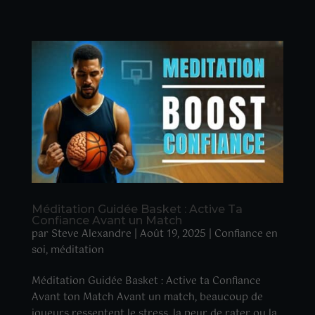
Méditation Guidée Basket : Active Ta
Confiance Avant un Match
par
Steve Alexandre
|
Août 19, 2025
|
Confiance en
soi
,
méditation
Méditation Guidée Basket : Active ta Confiance
Avant ton Match Avant un match, beaucoup de
joueurs ressentent le stress, la peur de rater ou la