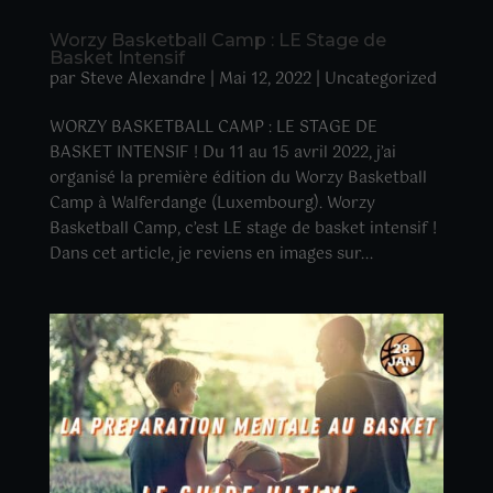
Worzy Basketball Camp : LE Stage de
Basket Intensif
par
Steve Alexandre
|
Mai 12, 2022
|
Uncategorized
WORZY BASKETBALL CAMP : LE STAGE DE
BASKET INTENSIF ! Du 11 au 15 avril 2022, j’ai
organisé la première édition du Worzy Basketball
Camp à Walferdange (Luxembourg). Worzy
Basketball Camp, c’est LE stage de basket intensif !
Dans cet article, je reviens en images sur...