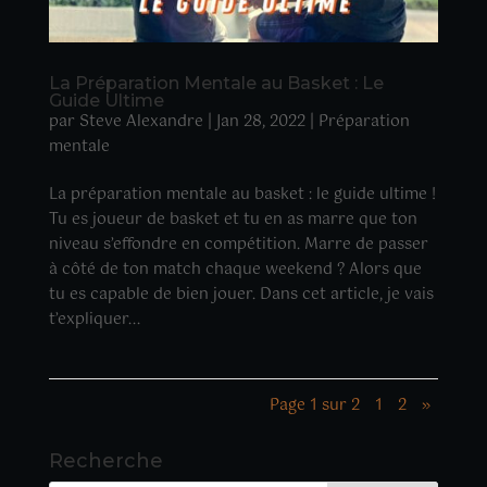
La Préparation Mentale au Basket : Le
Guide Ultime
par
Steve Alexandre
|
Jan 28, 2022
|
Préparation
mentale
La préparation mentale au basket : le guide ultime !
Tu es joueur de basket et tu en as marre que ton
niveau s’effondre en compétition. Marre de passer
à côté de ton match chaque weekend ? Alors que
tu es capable de bien jouer. Dans cet article, je vais
t’expliquer...
Page 1 sur 2
1
2
»
Recherche