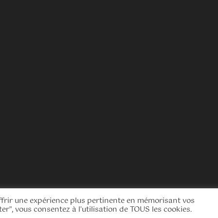
ffrir une expérience plus pertinente en mémorisant vos
rdPress
er", vous consentez à l'utilisation de TOUS les cookies.