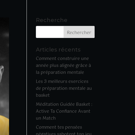
Recherche
Articles récents
Comment construire une
année plus alignée grâce à
la préparation mentale
Les 3 meilleurs exercices
de préparation mentale au
basket
Méditation Guidée Basket :
Active Ta Confiance Avant
un Match
Comment tes pensées
négatives sabotent ton jeu