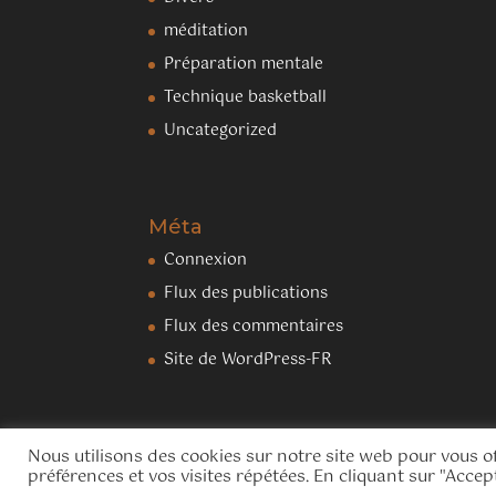
méditation
Préparation mentale
Technique basketball
Uncategorized
Méta
Connexion
Flux des publications
Flux des commentaires
Site de WordPress-FR
Nous utilisons des cookies sur notre site web pour vous o
Conçu Par
Elegant Themes
| Propulsé Par
Wo
préférences et vos visites répétées. En cliquant sur "Accept