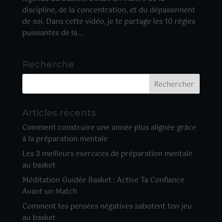
discipline, de la concentration, et du dépassement
de soi. Dans cette vidéo, je te partage les 10 règles
puissantes de la...
Recherche
Articles récents
Comment construire une année plus alignée grâce
à la préparation mentale
Les 3 meilleurs exercices de préparation mentale
au basket
Méditation Guidée Basket : Active Ta Confiance
Avant un Match
Comment tes pensées négatives sabotent ton jeu
au basket