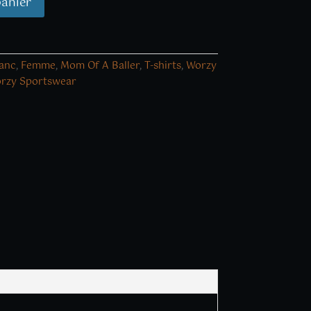
panier
anc
,
Femme
,
Mom Of A Baller
,
T-shirts
,
Worzy
rzy Sportswear