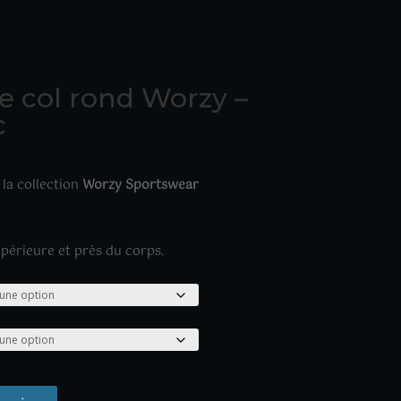
e col rond Worzy –
c
 la collection
Worzy Sportswear
upérieure et près du corps.