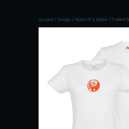
Accueil
/
Design
/
Mom Of A Baller
/ T-shirt 