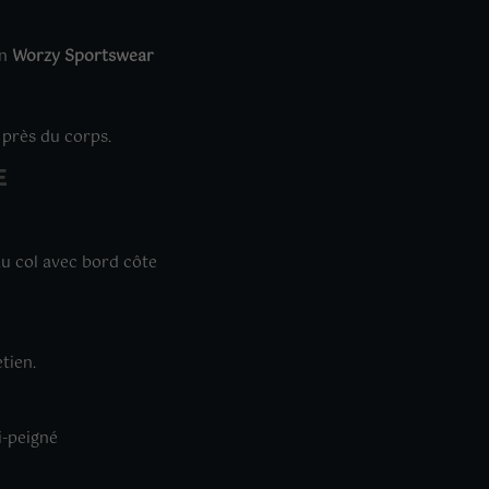
on
Worzy Sportswear
 près du corps.
E
u col avec bord côte
tien.
i-peigné