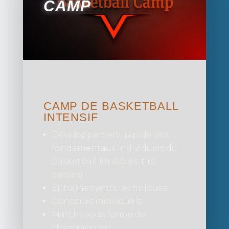
CAMP
CAMP DE BASKETBALL
INTENSIF
Développement rapide des
fondamentaux individuels du
basketball (dribbles, tirs,
passes)
Entrainements techniques
Concours individuels
Matchs sous forme de
championnat