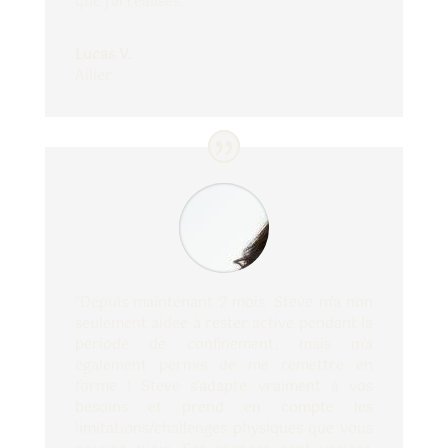
que j'ai réalisés.”
Lucas V.
Ailier
"Depuis maintenant 2 mois, Steve m'a non
seulement aidée à rester active pendant la
période de confinement, mais m'a
également permis de me remettre en
forme ! Steve s'adapte vraiment à vos
besoins et prend en compte les
limitations/challenges physiques que vous