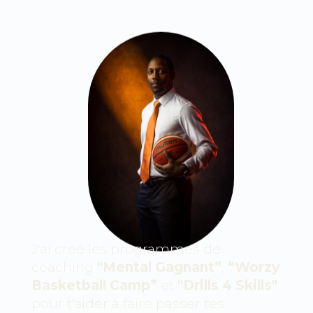
J'ai créé les programmes de
coaching
"Mental Gagnant”
,
“Worzy
Basketball Camp”
et
"Drills 4 Skills"
pour t'aider à faire passer tes