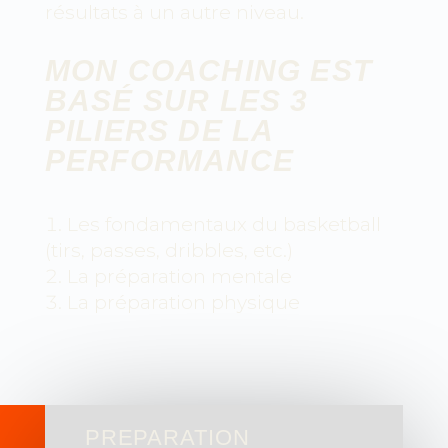
résultats à un autre niveau.
MON COACHING EST
BASÉ SUR LES 3
PILIERS DE LA
PERFORMANCE
Les fondamentaux du basketball
(tirs, passes, dribbles, etc.)
La préparation mentale
La préparation physique
PREPARATION