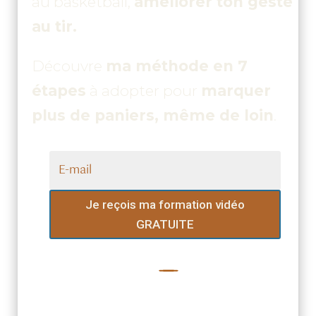
au basketball,
améliorer ton geste
au tir.
Découvre
ma méthode en 7
étapes
à adopter pour
marquer
plus de paniers, même de loin
.
Je reçois ma formation vidéo
GRATUITE