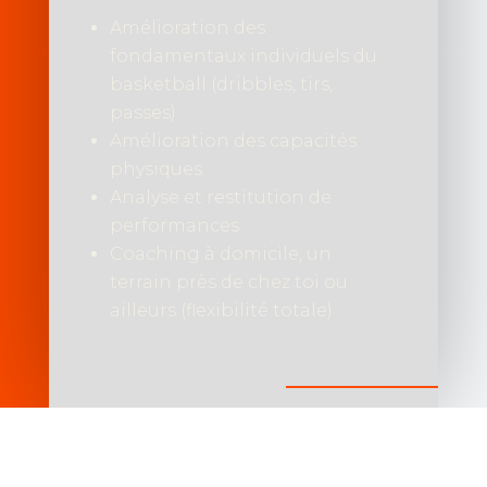
Amélioration des
fondamentaux individuels du
basketball (dribbles, tirs,
passes)
Amélioration des capacités
physiques
Analyse et restitution de
performances
Coaching à domicile, un
terrain près de chez toi ou
ailleurs (flexibilité totale)