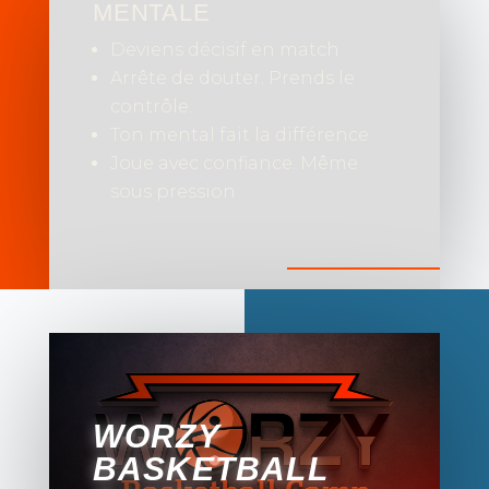
MENTALE
Deviens décisif en match
Arrête de douter. Prends le
contrôle.
Ton mental fait la différence
Joue avec confiance. Même
sous pression
WORZY
BASKETBALL