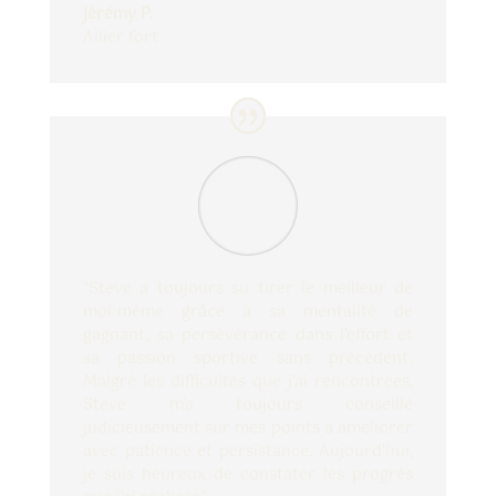
Jérémy P.
Ailier fort
"Steve a toujours su tirer le meilleur de
moi-même grâce à sa mentalité de
gagnant, sa persévérance dans l'effort et
sa passion sportive sans précédent.
Malgré les difficultés que j'ai rencontrées,
Steve m'a toujours conseillé
judicieusement sur mes points à améliorer
avec patience et persistance. Aujourd'hui,
je suis heureux de constater les progrès