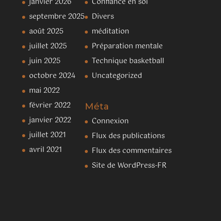
janvier 2026
Confiance en soi
septembre 2025
Divers
août 2025
méditation
juillet 2025
Préparation mentale
juin 2025
Technique basketball
octobre 2024
Uncategorized
mai 2022
février 2022
Méta
janvier 2022
Connexion
juillet 2021
Flux des publications
avril 2021
Flux des commentaires
Site de WordPress-FR