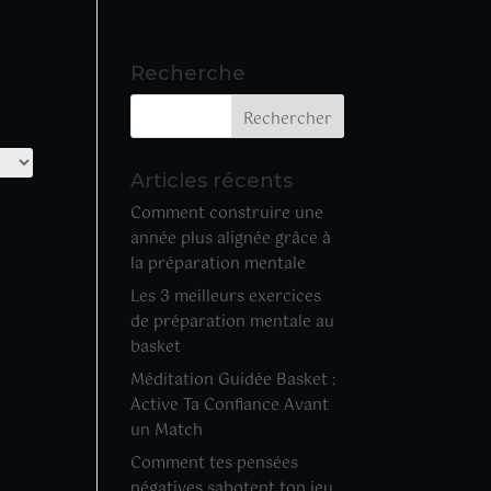
Recherche
Articles récents
Comment construire une
année plus alignée grâce à
la préparation mentale
Les 3 meilleurs exercices
de préparation mentale au
basket
Méditation Guidée Basket :
Active Ta Confiance Avant
un Match
Comment tes pensées
négatives sabotent ton jeu