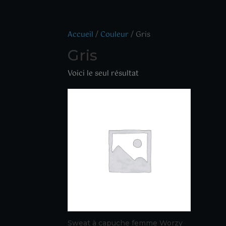
Accueil
/
Couleur
/ Gris
Gris
Voici le seul résultat
Sweat à capuche femme Worzy