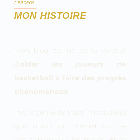
A PROPOS
MON HISTOIRE
Mon Blog est né de la volonté
d'
aider les joueurs de
basketball à faire des progrès
phénoménaux
.
Pas le genre de trucs impossibles
que tu vois sur Internet. Non, je
vais t'apprendre les basics. Et te