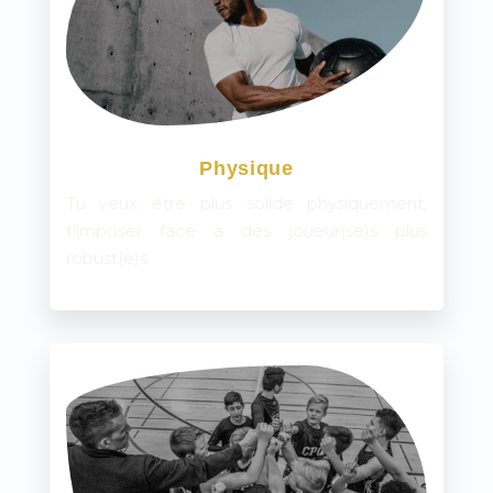
Physique
Tu veux être plus solide physiquement,
t'imposer face à des joueur(se)s plus
robust(e)s