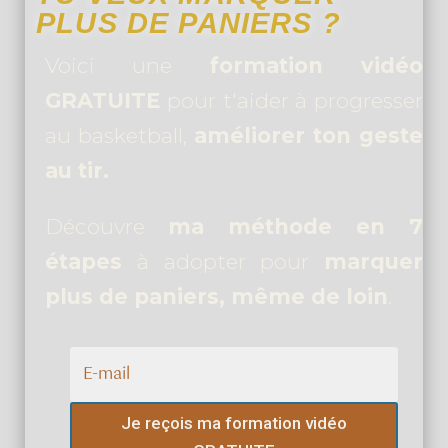
PLUS DE PANIERS ?
Voici une
formation vidéo
GRATUITE
pour t'aider à progresser
au basketball,
améliorer ton geste
au tir.
Découvre
ma méthode en 7
étapes
à adopter pour
marquer
plus de paniers, même de loin
.
Je reçois ma formation vidéo