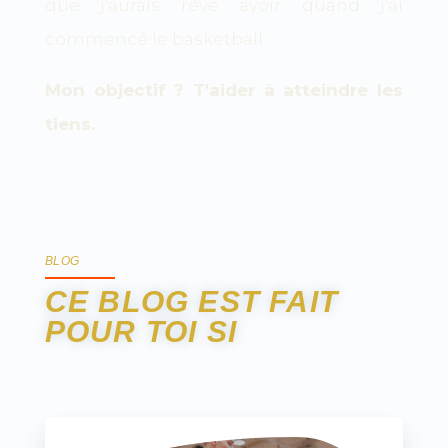
que j'aurais rêvé avoir quand j'ai
commencé le basketball.
Mon objectif ? T'aider à atteindre les
tiens.
BLOG
CE BLOG EST FAIT
POUR TOI SI