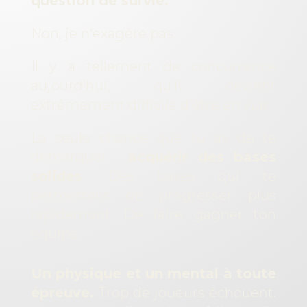
question de survie.
Non, je n'exagère pas.
Il y a tellement de concurrence
aujourd'hui, qu'il devient
extrêmement difficile d'être en vue.
La seule chance que tu as de te
démarquer :
acquérir des bases
solides
. Des bases qui te
permettent de progresser plus
rapidement. De faire gagner ton
équipe.
Un physique et un mental à toute
épreuve.
Trop de joueurs échouent.