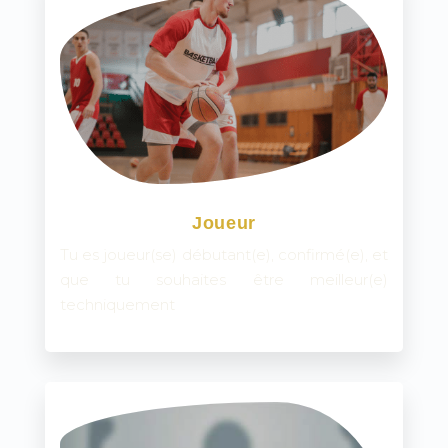
Joueur
Tu es joueur(se) débutant(e), confirmé(e), et
que tu souhaites être meilleur(e)
techniquement