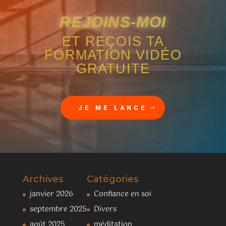
REJOINS-MOI
ET REÇOIS TA
FORMATION VIDÉO
GRATUITE
JE ME LANCE
Archives
Catégories
janvier 2026
Confiance en soi
septembre 2025
Divers
août 2025
méditation