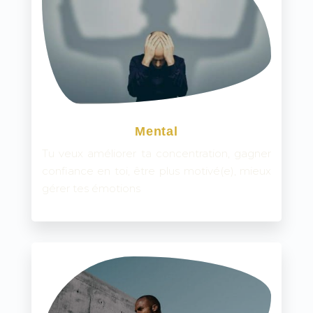
Mental
Tu veux améliorer ta concentration, gagner
confiance en toi, être plus motivé(e), mieux
gérer tes émotions