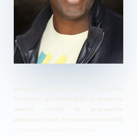
Je m'appelle Steve ALEXANDRE, je suis
entraineur diplômé de la Fédération
Française de BasketBall, préparateur
mental certifié et préparateur
physique
.
Coach Professionnel Certifié
,
j'interviens aussi en entreprise.