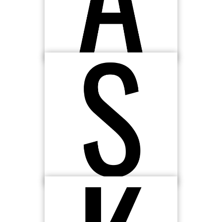
Le tir en course reste l'arme n°1. Savoir marquer de
près est un must absolu
Tenir le ballon
De bonnes passes, un dribble sûr te permettent de
résister à la pression défensive et d'être agressif
vers le panier