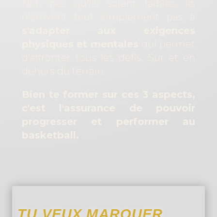
Non pas qu'ils soient faibles. Ils
n'arrivent tout simplement pas à
s'adapter aux exigences
physiques et mentales
qui permet
d'affronter tous les défis. Sur et en
dehors du terrain.
Bien te former sur ces 3 aspects,
c'est l'assurance de pouvoir
progresser et performer au
basketball.
TU VEUX MARQUER