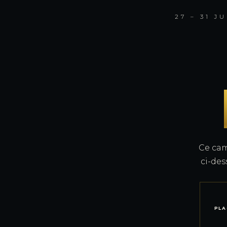
27 – 31 J
Ce cam
ci-des
PLA