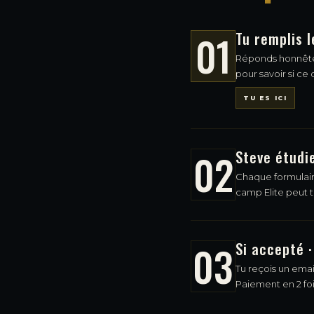
01
Tu remplis 
Réponds honnêteme
pour savoir si ce 
TU ES ICI
02
Steve étudi
Chaque formulaire
camp Elite peut t
03
Si accepté ·
Tu reçois un ema
Paiement en 2 fois