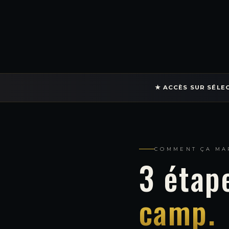
★ ACCÈS SUR SÉLE
COMMENT ÇA MA
3 étap
camp.